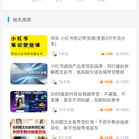
相关推荐
张宾·小红书笔记带货课(更新3月学员分
享)
4335
1年前
8.8
￥
小红书虚拟产品变现实战课：同行爆款拆
解图文起号，低风险引流合规带货教程
1295
35天前
2.88
￥
2025最新抖音短视频带货，不露脸、不
直播，甚至不用拍摄，也能轻松挣米
1849
10个月前
2.88
￥
告别图文女装带货红海！手把手教你做差
异化，新手也能弯道超车
1735
8个月前
2.88
￥