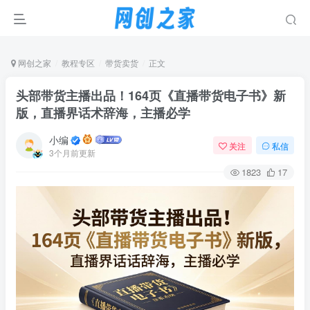
网创之家
教程专区
带货卖货
正文
头部带货主播出品！164页《直播带货电子书》新
版，直播界话术辞海，主播必学
小编
关注
私信
3个月前更新
1823
17