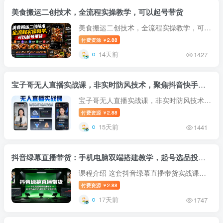
美食搬运二创技术，全流程实操教学，可以起号带货
美食搬运二创技术，全流程实操教学，可以
起号带货 课程介绍 很多普通人想做短视频
付费资源
2.88
￥
副业，不知道选择哪个赛道。美食赛道受众
14天前
1427
广、入门门槛低，不用专业设备，普通人在
家就能做 7月20日最新课程 课...
宝子哥无人直播实战课，非实时防风技术，聚焦抖音快手等平台直播带货，轻松开启直播变现之路(更新2026年07月24日)
宝子哥无人直播实战课，非实时防风技术，
聚焦抖音快手等平台直播带货，轻松开启直
付费资源
2.88
￥
播变现之路（更新2026年07月24日） 课程
15天前
1441
目录： 7月 20240701无人新时代 .mp4
20240702无人细节播法+OBS推流手机...
抖音绿幕直播带货：手机电脑双端搭建教学，起号选品投流爆单话术全套教程
课程介绍 这套抖音绿幕直播带货实战课专
为低成本带货创业者打造，完整覆盖手机、
付费资源
2.88
￥
电脑两套直播间搭建方案，零基础也能快速
17天前
1747
上手虚拟场景直播。课程由晓月拆解三套成
熟绿幕起号玩法，同步讲解精准...