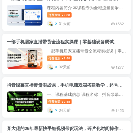
课程内容简介 本课程专为全域流量竞争时
代打造，系统教授直播起号与稳流运营的完
付费资源
2.88
￥
整实操方法。课程从盈利思维搭建入手，深
31天前
1562
度讲解账号流量分发底层逻辑与直播间核心
数据指标内涵。针对新手新号与...
一部手机居家直播带货全流程实操课｜零基础设备调试、直播间搭建、音频氛围、开播设置、转化成交全套落地教程
一部手机居家直播带货全流程实操课｜零基
础设备调试、直播间搭建、音频氛围、开播
付费资源
2.88
￥
设置、转化成交全套落地教程 课程介绍 很
32天前
1277
多普通人想做直播带货，却一直被设备复
杂、操作繁琐、不会调试、不懂开...
抖音绿幕直播带货实战课，手机电脑双端搭建教学，起号选品千川投流全套落地实操
一、课程基础信息 课程名称：抖音绿幕直
播带货课 运营主体：某带货社群运营 核心
付费资源
2.88
￥
完整链路：起号+选品+绿幕直播间搭建+千
34天前
1423
川投流全套玩法 课程四大核心优势：实战
干货、案例拆解、数据驱动、内容...
某大佬的26年最新快手短视频带货玩法，碎片化时间操作，小白也能日出百单