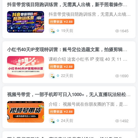
抖音带货项目陪跑训练营，无需真人出镜，新手照着操作就能产出带货短视频
抖音带货项目陪跑训练营，无需真人出镜，
新手照着操作就能产出带货短视频 项目介
付费资源
2.88
￥
绍 本期抖音带货集训营专为零基础打造，
19天前
1645
全程无需真人出镜，门槛低、上手快，完整
覆盖从起号到引流变现全流程。课...
小红书40天IP变现特训营：账号定位选题文案，拍摄剪辑直播带货课程
课程介绍 这套小红书 IP 变现 40 天 11 期
陪跑课程，整合多期实战经验，从零搭建可
付费资源
2.88
￥
变现小红书个人 IP。课程依次讲解平台赛
22天前
1690
道选择、多维变现路径、账号精准定位、对
标账号拆解、新手快速起号核心...
视频号带货，一部手机即可日入1000+，无人直播玩法轻松躺赚带货佣金
介绍： 视频号就在你朋友圈的下面，是微
信自己做的短视频版块，跟抖音，快手一
付费资源
2.88
￥
样，你可以发视频带货，也可以直播带货。
24天前
1492
不需要你自己有货源，不需要你发货囤货，
不需要做售后，卖出去也不需要承...