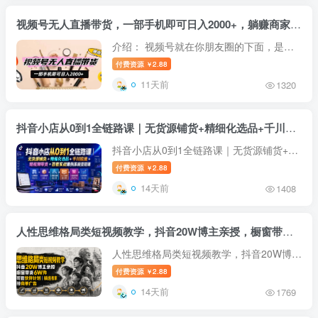
视频号无人直播带货，一部手机即可日入2000+，躺赚商家CPS佣金
介绍： 视频号就在你朋友圈的下面，是微
信自己做的短视频版块，跟抖音，快手一
付费资源
2.88
￥
样，你可以发视频带货，也可以直播带货。
11天前
1320
不需要你自己有货源，不需要你发货囤货，
不需要做售后，卖出去也不需要承...
抖音小店从0到1全链路课｜无货源铺货+精细化选品+千川投流+短视频带货+百套实战案例系统变现课(2026年7月更新)
抖音小店从0到1全链路课｜无货源铺货+精
细化选品+千川投流+短视频带货+百套实战
付费资源
2.88
￥
案例系统变现课（2026年7月更新） 课程
14天前
1408
介绍： 覆盖抖音小店从0到1全链路。课程
包含抖店无货源铺货（1688/淘/拼上...
人性思维格局类短视频教学，抖音20W博主亲授，橱窗带货6W件，可做伙伴计划、精选独家、接商单广告
人性思维格局类短视频教学，抖音20W博主
亲授，橱窗带货6W件，可做伙伴计划、精
付费资源
2.88
￥
选独家、接商单广告 课程介绍 思维格局类
14天前
1769
短视频教学，20w博主亲授 橱窗带货6w
件，可做伙伴计划、精选独家、接商单...