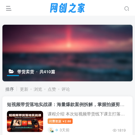
带货卖货
共410篇
排序
更新
浏览
点赞
评论
短视频带货落地实战课：海量爆款案例拆解，掌握拍摄剪辑与带货脚本创作技巧
课程介绍 本次短视频带货线下课主打落地
实操，摒弃空洞理论，配套大量美妆、美
付费资源
2.88
￥
食、家居、服饰等各行各业真实爆款案例参
3天前
1819
考。课程系统讲解口播、混剪、一镜到底、