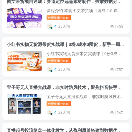
图文带货项目速成：赛道定位选品素材制作，投放数据分析账号复盘全套落地玩法
课程介绍 本套图文带货项目速成 1.0 课程
适合零基础创业者，完整拆解图文带货低成
付费资源
2.88
￥
本变现全链路。课程先讲解项目优势、盈利
25天前
1490
模式与行业常见核心难题，梳理前期筹备工
作，细分账号赛道定位，教大家...
小红书实物无货源带货实战课｜0粉0成本0囤货，新手一周上手，日入300+(更新0714)
小红书实物无货源带货实战课｜0粉0成本0
囤货，新手一周上手，日入300+（更新
付费资源
2.88
￥
0714） 26年7月13更新：学员核心文档8节
25天前
1757
26年6月3更新：实操课件+AI板块和选品直
播连麦三章！！！ 想做小红书带货，...
宝子哥无人直播实战课，非实时防风技术，聚焦抖音快手等平台直播带货，轻松开启直播变现之路(更新2026年07月11日)
宝子哥无人直播实战课，非实时防风技术，
聚焦抖音快手等平台直播带货，轻松开启直
付费资源
2.88
￥
播变现之路（更新2026年07月11日） 课程
28天前
1247
目录： 7月 20240701无人新时代 .mp4
20240702无人细节播法+OBS推流手机...
直播起号投流复盘一体化教学，从盈利思维搭建到数据优化，吃透全域带货流量变现闭环