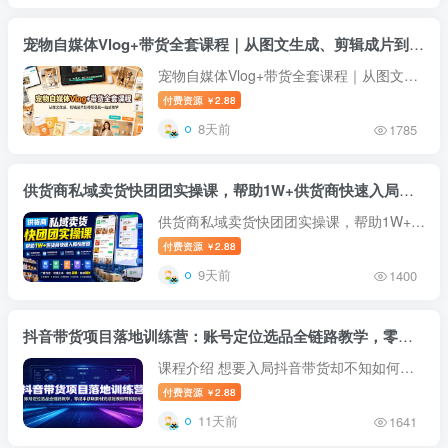
沉浸式拍摄、轻剧情等主流创作形...
宠物自媒体Vlog+带货全套课程｜从图文生成、剪辑成片到带货变现一站式教学
宠物自媒体Vlog+带货全套课程｜从图文生
成、剪辑成片到带货变现一站式教学 课程
付费资源
2.88
￥
详细介绍 很多喜欢宠物、想做宠物自媒体
8天前
1785
的新手，普遍卡在：不会做高清宠物素材、
不会拍Vlog、不会剪辑、视频画面...
供货商私域卖货快团团实操课，帮助1W+供货商快速入局快团团
供货商私域卖货快团团实操课，帮助1W+供
货商快速入局快团团 课程介绍 由团妈妈创
付费资源
2.88
￥
始人、拥有千万级操盘经验的老莫主讲，已
9天前
1400
助力上万名供货商顺利入局快团团赛道。课
程拆解快团团底层运营逻辑，从...
抖音带货项目落地训练营：账号定位选品全链路教学，零成本获取素材完成短视频带货起号
课程介绍 想要入局抖音带货却不知如何起
步，苦于缺少货源、拍摄素材匮乏、不懂流
付费资源
2.88
￥
量运营？抖音带货项目集训营覆盖完整起号
11天前
1641
闭环。课程讲解项目核心优势与执行流程，
指导精准账号定位、赛道挑选，...