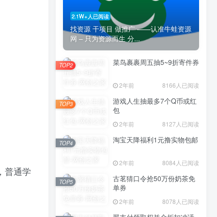
2.1W+人已阅读
找资源 干项目 做推广 ——认准牛蛙资源
网 – 只为资源而生 分...
菜鸟裹裹周五抽5~9折寄件券
TOP2
Hi！请登录
2年前
8166人已阅读
游戏人生抽最多7个Q币或红
登录
注册
TOP3
包
2年前
8127人已阅读
淘宝天降福利1元撸实物包邮
TOP4
TOP1
2年前
8084人已阅读
，普通学
古茗猜口令抢50万份奶茶免
TOP5
单券
2.1W+人已阅读
找资源 干项目 做推广 ——认准牛蛙资源
2年前
8078人已阅读
网 – 只为资源而生 分...