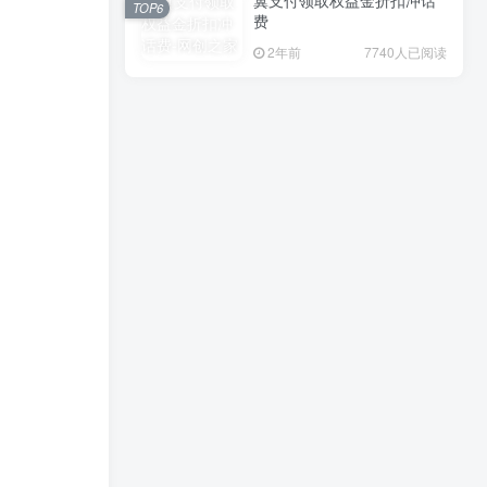
翼支付领取权益金折扣冲话
TOP6
费
菜鸟裹裹周五抽5~9折寄件券
TOP2
2年前
7740人已阅读
2年前
8166人已阅读
游戏人生抽最多7个Q币或红
TOP3
包
2年前
8127人已阅读
淘宝天降福利1元撸实物包邮
TOP4
2年前
8084人已阅读
古茗猜口令抢50万份奶茶免
TOP5
单券
2年前
8078人已阅读
翼支付领取权益金折扣冲话
TOP6
费
2年前
7740人已阅读