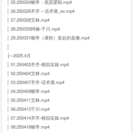
│ 25.250324猴帝：底层逻辑.mp4
│ 26.250326齐齐 – 话术课_ev.mp4
│ 27.250328艾林.mp4
│ 28.250330阿楠-千川.mp4
│ 29.250331猴帝（课程）发起的直播.mp4
│
├─2025.4月
│ 01.250402齐齐-模拟实操.mp4
│ 02.250404艾林.mp4
│ 03.250407齐齐-话术课.mp4
│ 04.250409猴帝.mp4
│ 05.250411艾林.mp4
│ 06.250413千川.mp4
│ 07.250414齐齐-模拟实操.mp4
│ 08.250416猴帝.mp4