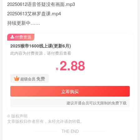
20250612语音答疑没有画面.mp3
20250613艾林罗盘课.mp4
持续更新中……
付费资源
2025猴帝1600线上课(更新6月)
此内容为付费资源，请付费后查看
2.88
￥
免费
超级会员
立即购买
建议开通会员可以无限制的免费下载
©
版权声明
文章版权归作者所有，未经允许请勿转载。
THE END